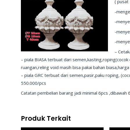
( pusat
-menger
-menyed
-menyed
-menyed
– Cetak
– piala BIASA terbuat dari semen,kasting,roping(cocok 
ruangan,reling void masih bisa pakai bahan biasa,harga
– piala GRC terbuat dari semen,pasir,paku roping, (coco
550.000/pcs
Catatan pembelian barang jadi minimal 6pcs ,dibawah 6
Produk Terkait