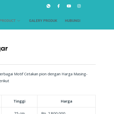
PRODUCT
GALERY PRODUK
HUBUNGI
gar
erbagai Motif Cetakan pion dengan Harga Masing-
rikut
Tinggi
Harga
75 cm
Rp. 2.800.000