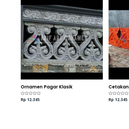
Ornamen Pagar Klasik
Cetakan
Rp
12.345
Rp
12.345
Dinilai
Dinilai
0
0
dari
dari
5
5