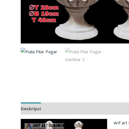
Deskripsi
Ulasan (0)
Arif ar