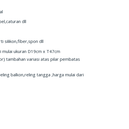
al
l,caturan dll
silikon,fiber,spon dll
dari mulai ukuran D19cm x T47cm
ior) tambahan variasi atas pilar pembatas
eling balkon,reling tangga ,harga mulai dari