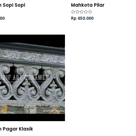
 Sopi Sopi
Mahkota Pilar
00
Rp
650.000
Dinilai
0
dari
5
 Pagar Klasik