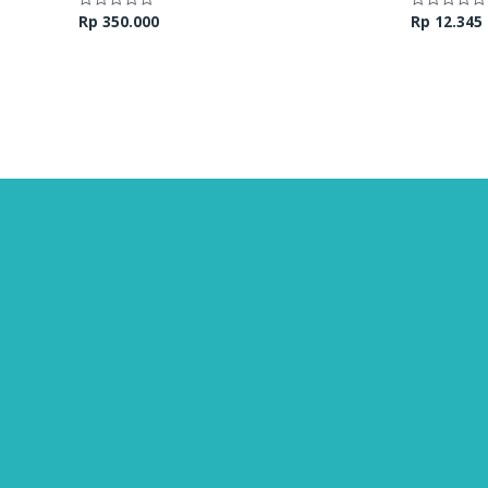
Rp
350.000
Rp
12.345
Dinilai
Dinilai
0
0
dari
dari
5
5