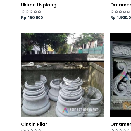
Ukiran Lisplang
Ornamen
Rp
150.000
Rp
1.900.0
Dinilai
Dinilai
0
0
dari
dari
5
5
Cincin Pilar
Ornamen