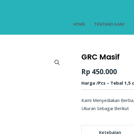
HOME
TENTANG KAMI
GRC Masif
Kuantitas
GRC
Rp
450.000
Masif
Harga /Pcs – Tebal 1,5 
Kami Menyediakan Berbag
Ukuran Sebagai Berikut
Ketebalan