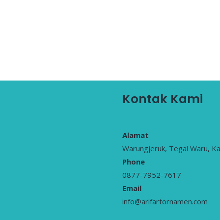
Kontak Kami
Alamat
Warungjeruk, Tegal Waru, K
Phone
0877-7952-7617
Email
info@arifartornamen.com