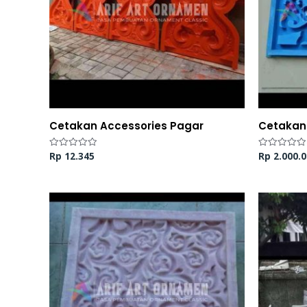
Cetakan Accessories Pagar
Cetakan
Rp
12.345
Rp
2.000.0
Dinilai
Dinilai
0
0
dari
dari
5
5