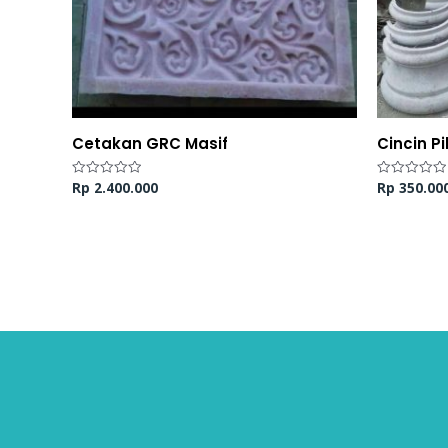
Cetakan GRC Masif
Cincin Pi
Rp
2.400.000
Rp
350.00
Dinilai
Dinilai
0
0
dari
dari
5
5