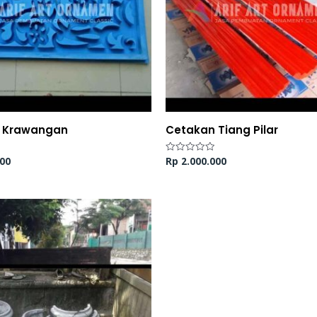
 Krawangan
Cetakan Tiang Pilar
00
Rp
2.000.000
Dinilai
0
dari
5