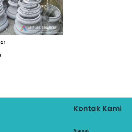
lar
0
Kontak Kami
Alamat