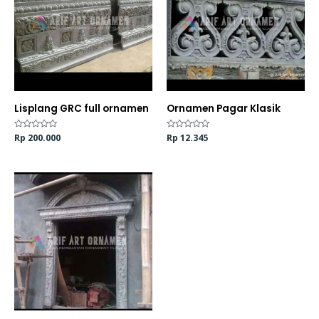
Lisplang GRC full ornamen
Ornamen Pagar Klasik
Dinilai
Rp
200.000
Dinilai
Rp
12.345
0
0
dari
dari
5
5