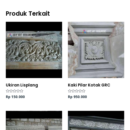
Produk Terkait
Ukiran Lisplang
Kaki Pilar Kotak GRC
Dinilai
Rp
150.000
Dinilai
Rp
950.000
0
0
dari
dari
5
5