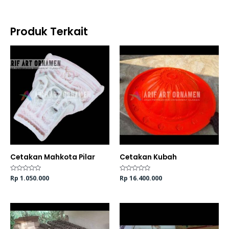
Produk Terkait
Cetakan Mahkota Pilar
Cetakan Kubah
Dinilai
Rp
1.050.000
Dinilai
Rp
16.400.000
0
0
dari
dari
5
5