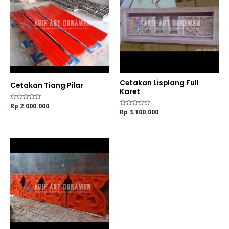
Cetakan Lisplang Full
Cetakan Tiang Pilar
Karet
Dinilai
Rp
2.000.000
0
Dinilai
Rp
3.100.000
dari
0
5
dari
5